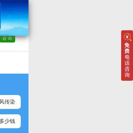
李晴 白癜风主任
（在线）
咨 询
治疗各类白癜风
综合评价：
咨询
累计
3505人
在线服务满意度:
99%
即时 回复率:
100%
风传染
多少钱