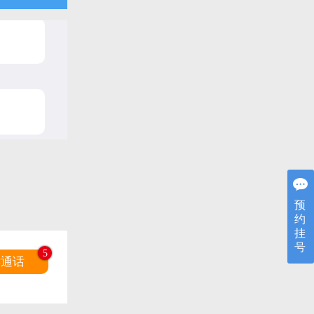
预
约
挂
号
键通话