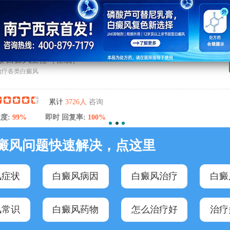
敏 白癜风主任
（在线）
治疗各类白癜风
咨询
累计
3726人
度:
99%
即时 回复率:
100%
癜风问题快速解决，点这里
风症状
白癜风病因
白癜风治疗
白癜
风常识
白癜风药物
怎么治疗好
治疗