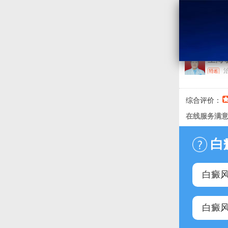
王海
咨 询
询
综合评价：
0%
在线服务满意
白
白癜
白癜