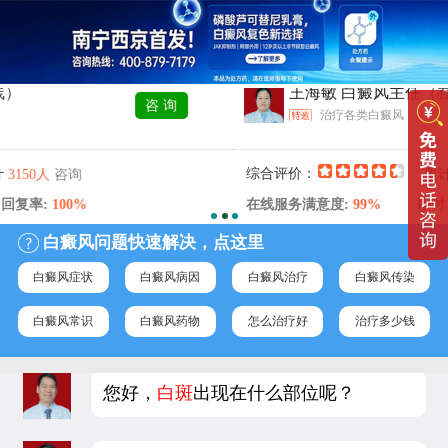
王海敏 白癜风主任
（在线）
咨 询
治疗各类白癜风
询
综合评价：
咨
累计
3440人
00%
在线服务满意度:
99%
即时 回复率:
1
白癜风问题快速解决，点这里
白癜风症状
白癜风病因
白癜风治疗
白癜风传染
白癜风常识
白癜风药物
怎么治疗好
治疗多少钱
您好，
白斑
出现在什么部位呢？