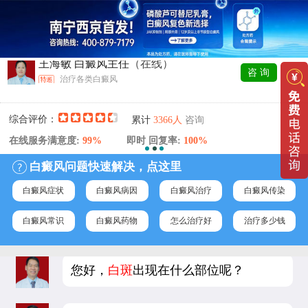
王海敏 白癜风主任
（在线）
咨 询
治疗各类白癜风
综合评价：
咨询
累计
3366人
在线服务满意度:
99%
即时 回复率:
100%
白癜风问题快速解决，点这里
白癜风症状
白癜风病因
白癜风治疗
白癜风传染
白癜风常识
白癜风药物
怎么治疗好
治疗多少钱
您好，
白斑
出现在什么部位呢？