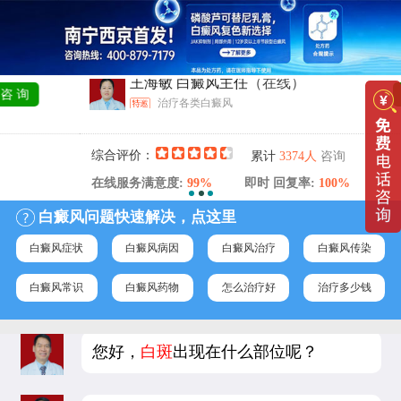
王海敏 白癜风主任
（在线）
询
咨 
治疗各类白癜风
综合评价：
咨询
累计
3374人
在线服务满意度:
99%
即时 回复率:
100%
白癜风问题快速解决，点这里
白癜风症状
白癜风病因
白癜风治疗
白癜风传染
白癜风常识
白癜风药物
怎么治疗好
治疗多少钱
您好，
白斑
出现在什么部位呢？