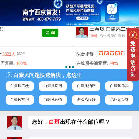
王海敏 白癜风主任
（在线）
咨 询
治疗各类白癜风
询
综合评价：
咨
累计
3269人
00%
在线服务满意度:
99%
即时 回复率:
1
白癜风问题快速解决，点这里
白癜风症状
白癜风病因
白癜风治疗
白癜风传染
白癜风常识
白癜风药物
怎么治疗好
治疗多少钱
您好，
白斑
出现在什么部位呢？