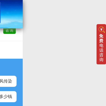
李晴 白癜风主任
（在线）
咨 询
治疗各类白癜风
综合评价：
咨询
累计
3245人
在线服务满意度:
99%
即时 回复率:
100%
风传染
多少钱