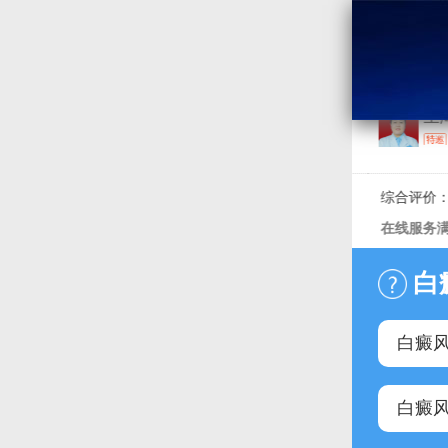
王海
咨 询
询
综合评价：
0%
在线服务满意
白
白癜
白癜