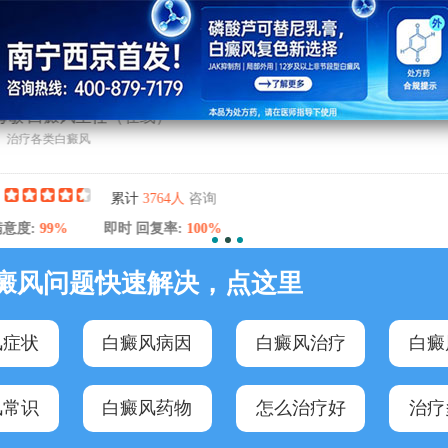
敏 白癜风主任
（在线）
治疗各类白癜风
咨询
累计
3764人
度:
99%
即时 回复率:
100%
癜风问题快速解决，点这里
风症状
白癜风病因
白癜风治疗
白癜
风常识
白癜风药物
怎么治疗好
治疗