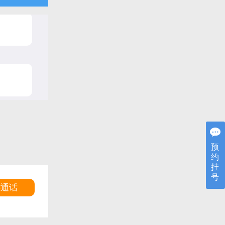
预
约
挂
号
5
键通话