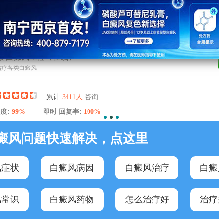
敏 白癜风主任
（在线）
治疗各类白癜风
咨询
累计
3411人
度:
99%
即时 回复率:
100%
癜风问题快速解决，点这里
风症状
白癜风病因
白癜风治疗
白癜
风常识
白癜风药物
怎么治疗好
治疗