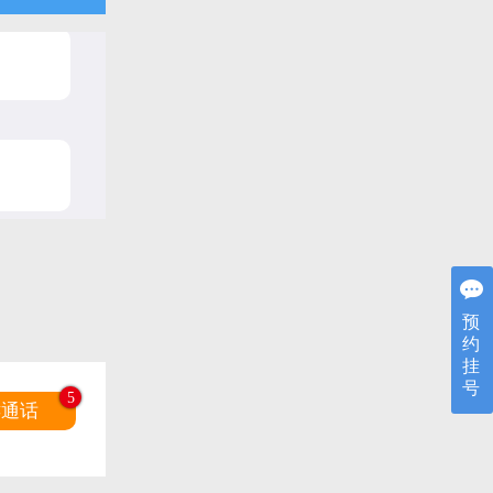
预
约
挂
号
5
键通话