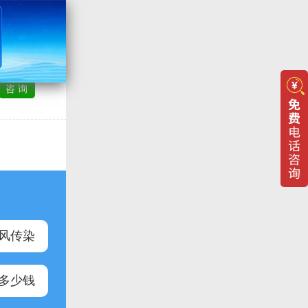
李晴 白癜风主任
（在线）
咨 询
治疗各类白癜风
综合评价：
咨询
累计
3654人
在线服务满意度:
99%
即时 回复率:
100%
风传染
多少钱