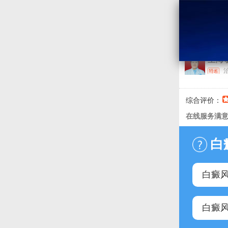
王海
咨 询
询
综合评价：
0%
在线服务满意
白
白癜
白癜